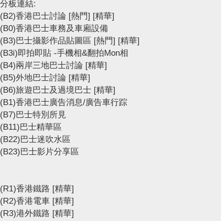
分板連結:
(B2)香港巴士討論
[熱門]
[精華]
(B0)香港巴士車務及車廂設備
(B3)巴士攝影作品貼圖區
[熱門]
[精華]
(B3i)即拍即貼 -手機相&翻拍Mon相
(B4)兩岸三地巴士討論
[精華]
(B5)外地巴士討論
[精華]
(B6)旅遊巴士及過境巴士
[精華]
(B1)香港巴士廣告消息/廣告車行踪
(B7)巴士特別所見
(B11)巴士精華區
(B22)巴士迷吹水區
(B23)巴士影片分享區
(R1)香港鐵路
[精華]
(R2)香港電車
[精華]
(R3)港外鐵路
[精華]