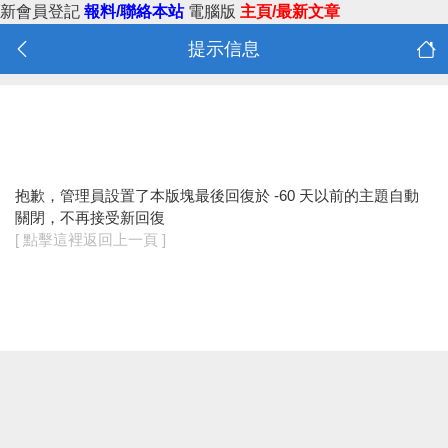
新會員登記
報料/聯絡本站
電腦版
主頁/最新文章
提示信息
抱歉，管理員設置了本版塊最後回復於 -60 天以前的主題自動
關閉，不再接受新回復
[ 點擊這裡返回上一頁 ]