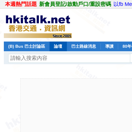
本週熱門話題
新會員登記/啟動戶口/重設密碼
以fb M
(B) Bus 巴士討論區
論壇
巴士路線消息
導讀
80
飛行報告
日誌
保留巴士
分享
記錄