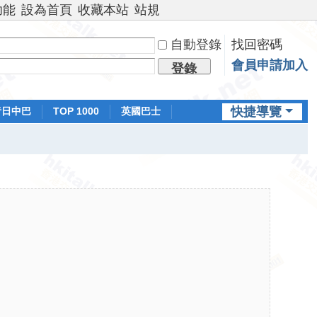
功能
設為首頁
收藏本站
站規
自動登錄
找回密碼
會員申請加入
登錄
快捷導覽
昔日中巴
TOP 1000
英國巴士
排行榜
日本鐵路