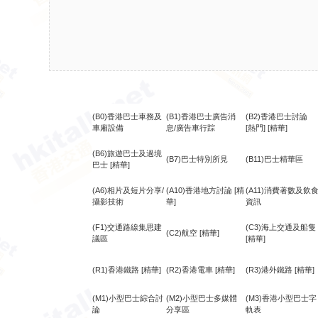
(B0)香港巴士車務及
(B1)香港巴士廣告消
(B2)香港巴士討論
車廂設備
息/廣告車行踪
[熱門]
[精華]
(B6)旅遊巴士及過境
(B7)巴士特別所見
(B11)巴士精華區
巴士
[精華]
(A6)相片及短片分享/
(A10)香港地方討論
[精
(A11)消費著數及飲
攝影技術
華]
資訊
(F1)交通路線集思建
(C3)海上交通及船隻
(C2)航空
[精華]
議區
[精華]
(R1)香港鐵路
[精華]
(R2)香港電車
[精華]
(R3)港外鐵路
[精華]
(M1)小型巴士綜合討
(M2)小型巴士多媒體
(M3)香港小型巴士字
論
分享區
軌表