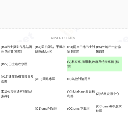
ADVERTISEMENT
(B3)巴士攝影作品貼圖
(B3i)即拍即貼 -手機相
(B4)兩岸三地巴士討
(B5)外地巴士討論
區
[熱門]
[精華]
&翻拍Mon相
論
[精華]
[精華]
(V)私家車,商用車,政府及特種車輛
[精
(B22)巴士迷吹水區
華]
食
(A16)建築物機電裝置及
(A19)問路專區
(N)其他討論題目
設備
(D1)公共交通有關商品
(Y)hkitalk.net會員福
(Z)站務資源中心
[精華]
利部
(O3)omsi教學及求
(O1)omsi討論區
(O2)omsi下載區
助區