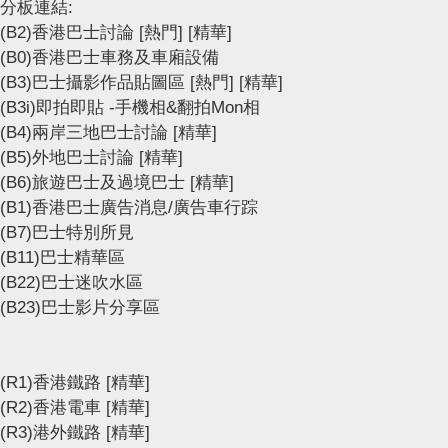
分板連結:
(B2)香港巴士討論
[熱門]
[精華]
(B0)香港巴士車務及車廂設備
(B3)巴士攝影作品貼圖區
[熱門]
[精華]
(B3i)即拍即貼 -手機相&翻拍Mon相
(B4)兩岸三地巴士討論
[精華]
(B5)外地巴士討論
[精華]
(B6)旅遊巴士及過境巴士
[精華]
(B1)香港巴士廣告消息/廣告車行踪
(B7)巴士特別所見
(B11)巴士精華區
(B22)巴士迷吹水區
(B23)巴士影片分享區
(R1)香港鐵路
[精華]
(R2)香港電車
[精華]
(R3)港外鐵路
[精華]