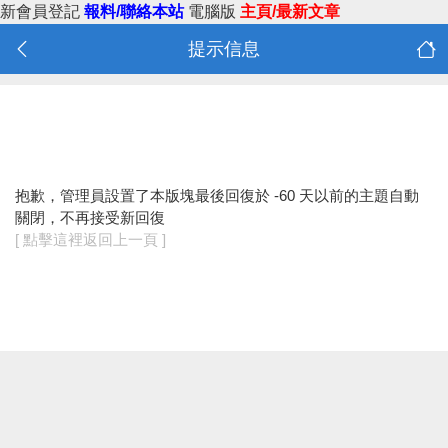
新會員登記
報料/聯絡本站
電腦版
主頁/最新文章
提示信息
抱歉，管理員設置了本版塊最後回復於 -60 天以前的主題自動
關閉，不再接受新回復
[ 點擊這裡返回上一頁 ]