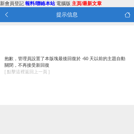
新會員登記
報料/聯絡本站
電腦版
主頁/最新文章
提示信息
抱歉，管理員設置了本版塊最後回復於 -60 天以前的主題自動
關閉，不再接受新回復
[ 點擊這裡返回上一頁 ]