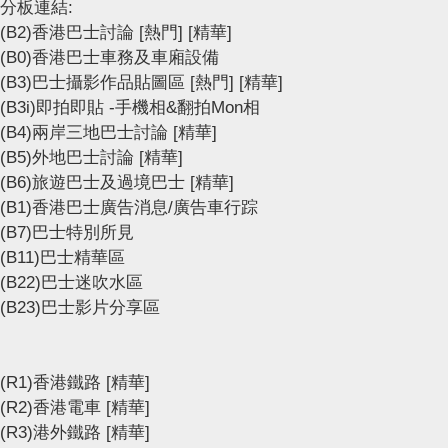
分板連結:
(B2)香港巴士討論
[熱門]
[精華]
(B0)香港巴士車務及車廂設備
(B3)巴士攝影作品貼圖區
[熱門]
[精華]
(B3i)即拍即貼 -手機相&翻拍Mon相
(B4)兩岸三地巴士討論
[精華]
(B5)外地巴士討論
[精華]
(B6)旅遊巴士及過境巴士
[精華]
(B1)香港巴士廣告消息/廣告車行踪
(B7)巴士特別所見
(B11)巴士精華區
(B22)巴士迷吹水區
(B23)巴士影片分享區
(R1)香港鐵路
[精華]
(R2)香港電車
[精華]
(R3)港外鐵路
[精華]