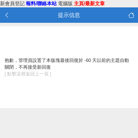
新會員登記
報料/聯絡本站
電腦版
主頁/最新文章
提示信息
抱歉，管理員設置了本版塊最後回復於 -60 天以前的主題自動
關閉，不再接受新回復
[ 點擊這裡返回上一頁 ]