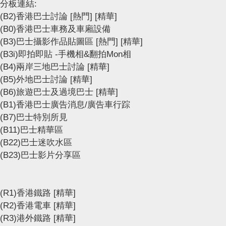
分板連結:
(B2)香港巴士討論
[熱門]
[精華]
(B0)香港巴士車務及車廂設備
(B3)巴士攝影作品貼圖區
[熱門]
[精華]
(B3i)即拍即貼 -手機相&翻拍Mon相
(B4)兩岸三地巴士討論
[精華]
(B5)外地巴士討論
[精華]
(B6)旅遊巴士及過境巴士
[精華]
(B1)香港巴士廣告消息/廣告車行踪
(B7)巴士特別所見
(B11)巴士精華區
(B22)巴士迷吹水區
(B23)巴士影片分享區
(R1)香港鐵路
[精華]
(R2)香港電車
[精華]
(R3)港外鐵路
[精華]