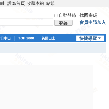
功能
設為首頁
收藏本站
站規
自動登錄
找回密碼
會員申請加入
登錄
快捷導覽
昔日中巴
TOP 1000
英國巴士
排行榜
日本鐵路