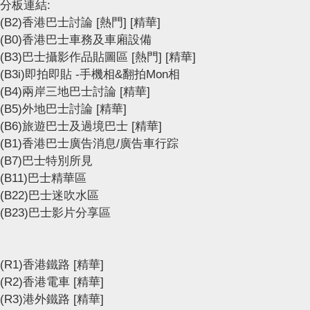
分板連結:
(B2)香港巴士討論
[熱門]
[精華]
(B0)香港巴士車務及車廂設備
(B3)巴士攝影作品貼圖區
[熱門]
[精華]
(B3i)即拍即貼 -手機相&翻拍Mon相
(B4)兩岸三地巴士討論
[精華]
(B5)外地巴士討論
[精華]
(B6)旅遊巴士及過境巴士
[精華]
(B1)香港巴士廣告消息/廣告車行踪
(B7)巴士特別所見
(B11)巴士精華區
(B22)巴士迷吹水區
(B23)巴士影片分享區
(R1)香港鐵路
[精華]
(R2)香港電車
[精華]
(R3)港外鐵路
[精華]