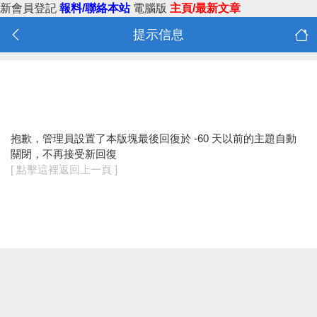
新會員登記
報料/聯絡本站
電腦版
主頁/最新文章
提示信息
抱歉，管理員設置了本版塊最後回復於 -60 天以前的主題自動
關閉，不再接受新回復
[ 點擊這裡返回上一頁 ]