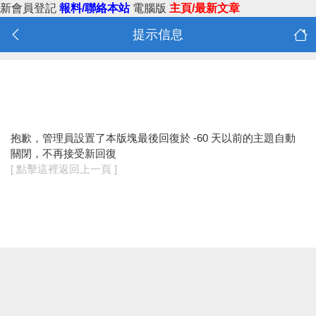
新會員登記
報料/聯絡本站
電腦版
主頁/最新文章
提示信息
抱歉，管理員設置了本版塊最後回復於 -60 天以前的主題自動
關閉，不再接受新回復
[ 點擊這裡返回上一頁 ]