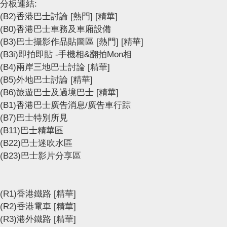
分板連結:
(B2)香港巴士討論
[熱門]
[精華]
(B0)香港巴士車務及車廂設備
(B3)巴士攝影作品貼圖區
[熱門]
[精華]
(B3i)即拍即貼 -手機相&翻拍Mon相
(B4)兩岸三地巴士討論
[精華]
(B5)外地巴士討論
[精華]
(B6)旅遊巴士及過境巴士
[精華]
(B1)香港巴士廣告消息/廣告車行踪
(B7)巴士特別所見
(B11)巴士精華區
(B22)巴士迷吹水區
(B23)巴士影片分享區
(R1)香港鐵路
[精華]
(R2)香港電車
[精華]
(R3)港外鐵路
[精華]