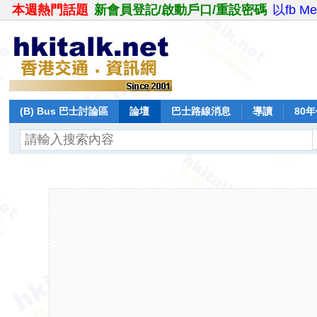
本週熱門話題
新會員登記/啟動戶口/重設密碼
以fb M
(B) Bus 巴士討論區
論壇
巴士路線消息
導讀
80
飛行報告
日誌
保留巴士
分享
記錄