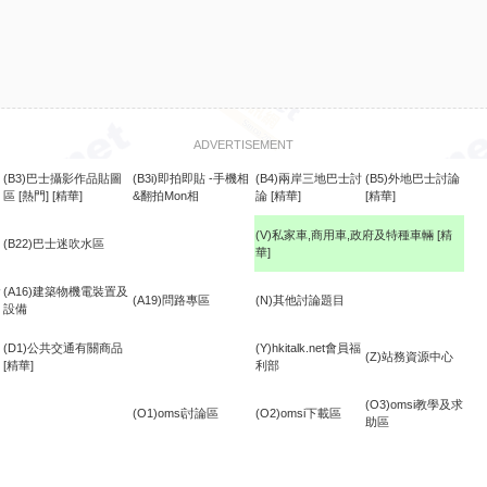
ADVERTISEMENT
(B3)巴士攝影作品貼圖
(B3i)即拍即貼 -手機相
(B4)兩岸三地巴士討
(B5)外地巴士討論
區
[熱門]
[精華]
&翻拍Mon相
論
[精華]
[精華]
(V)私家車,商用車,政府及特種車輛
[精
(B22)巴士迷吹水區
華]
食
(A16)建築物機電裝置及
(A19)問路專區
(N)其他討論題目
設備
(D1)公共交通有關商品
(Y)hkitalk.net會員福
(Z)站務資源中心
[精華]
利部
(O3)omsi教學及求
(O1)omsi討論區
(O2)omsi下載區
助區