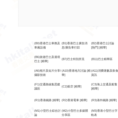
(B0)香港巴士車務及
(B1)香港巴士廣告消
(B2)香港巴士討論
車廂設備
息/廣告車行踪
[熱門]
[精華]
(B6)旅遊巴士及過境
(B7)巴士特別所見
(B11)巴士精華區
巴士
[精華]
(A6)相片及短片分享/
(A10)香港地方討論
[精
(A11)消費著數及飲
攝影技術
華]
資訊
(F1)交通路線集思建
(C3)海上交通及船隻
(C2)航空
[精華]
議區
[精華]
(R1)香港鐵路
[精華]
(R2)香港電車
[精華]
(R3)港外鐵路
[精華]
(M1)小型巴士綜合討
(M2)小型巴士多媒體
(M3)香港小型巴士字
論
分享區
軌表