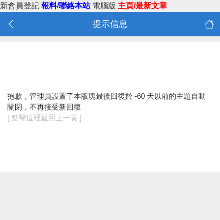
新會員登記
報料/聯絡本站
電腦版
主頁/最新文章
提示信息
抱歉，管理員設置了本版塊最後回復於 -60 天以前的主題自動
關閉，不再接受新回復
[ 點擊這裡返回上一頁 ]