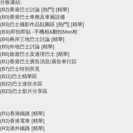
分板連結:
(B2)香港巴士討論
[熱門]
[精華]
(B0)香港巴士車務及車廂設備
(B3)巴士攝影作品貼圖區
[熱門]
[精華]
(B3i)即拍即貼 -手機相&翻拍Mon相
(B4)兩岸三地巴士討論
[精華]
(B5)外地巴士討論
[精華]
(B6)旅遊巴士及過境巴士
[精華]
(B1)香港巴士廣告消息/廣告車行踪
(B7)巴士特別所見
(B11)巴士精華區
(B22)巴士迷吹水區
(B23)巴士影片分享區
(R1)香港鐵路
[精華]
(R2)香港電車
[精華]
(R3)港外鐵路
[精華]