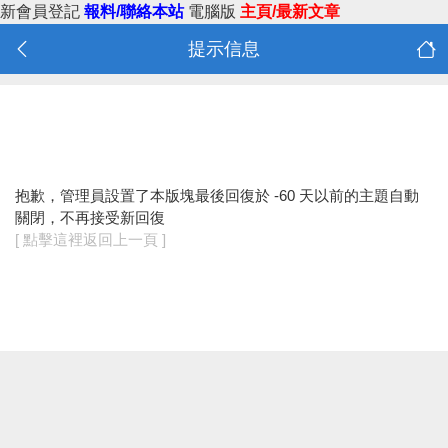
新會員登記
報料/聯絡本站
電腦版
主頁/最新文章
提示信息
抱歉，管理員設置了本版塊最後回復於 -60 天以前的主題自動
關閉，不再接受新回復
[ 點擊這裡返回上一頁 ]