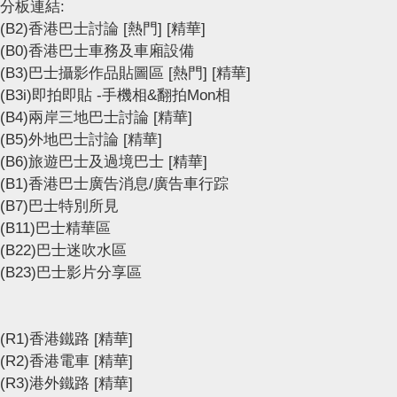
分板連結:
(B2)香港巴士討論
[熱門]
[精華]
(B0)香港巴士車務及車廂設備
(B3)巴士攝影作品貼圖區
[熱門]
[精華]
(B3i)即拍即貼 -手機相&翻拍Mon相
(B4)兩岸三地巴士討論
[精華]
(B5)外地巴士討論
[精華]
(B6)旅遊巴士及過境巴士
[精華]
(B1)香港巴士廣告消息/廣告車行踪
(B7)巴士特別所見
(B11)巴士精華區
(B22)巴士迷吹水區
(B23)巴士影片分享區
(R1)香港鐵路
[精華]
(R2)香港電車
[精華]
(R3)港外鐵路
[精華]