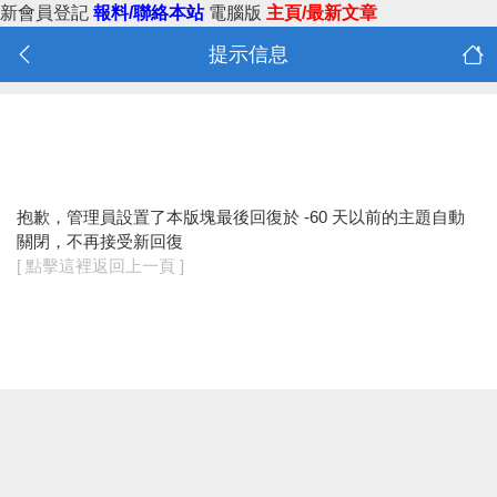
新會員登記
報料/聯絡本站
電腦版
主頁/最新文章
提示信息
抱歉，管理員設置了本版塊最後回復於 -60 天以前的主題自動
關閉，不再接受新回復
[ 點擊這裡返回上一頁 ]