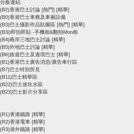
分板連結:
(B2)香港巴士討論
[熱門]
[精華]
(B0)香港巴士車務及車廂設備
(B3)巴士攝影作品貼圖區
[熱門]
[精華]
(B3i)即拍即貼 -手機相&翻拍Mon相
(B4)兩岸三地巴士討論
[精華]
(B5)外地巴士討論
[精華]
(B6)旅遊巴士及過境巴士
[精華]
(B1)香港巴士廣告消息/廣告車行踪
(B7)巴士特別所見
(B11)巴士精華區
(B22)巴士迷吹水區
(B23)巴士影片分享區
(R1)香港鐵路
[精華]
(R2)香港電車
[精華]
(R3)港外鐵路
[精華]