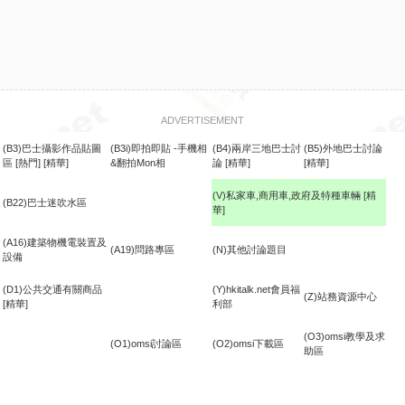
ADVERTISEMENT
(B3)巴士攝影作品貼圖
(B3i)即拍即貼 -手機相
(B4)兩岸三地巴士討
(B5)外地巴士討論
區
[熱門]
[精華]
&翻拍Mon相
論
[精華]
[精華]
(V)私家車,商用車,政府及特種車輛
[精
(B22)巴士迷吹水區
華]
食
(A16)建築物機電裝置及
(A19)問路專區
(N)其他討論題目
設備
(D1)公共交通有關商品
(Y)hkitalk.net會員福
(Z)站務資源中心
[精華]
利部
(O3)omsi教學及求
(O1)omsi討論區
(O2)omsi下載區
助區