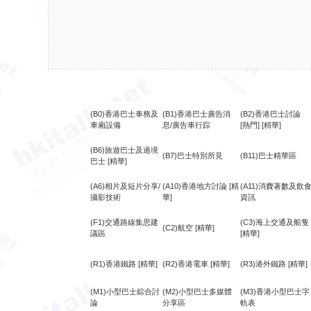
(B0)香港巴士車務及
(B1)香港巴士廣告消
(B2)香港巴士討論
車廂設備
息/廣告車行踪
[熱門]
[精華]
(B6)旅遊巴士及過境
(B7)巴士特別所見
(B11)巴士精華區
巴士
[精華]
(A6)相片及短片分享/
(A10)香港地方討論
[精
(A11)消費著數及飲
攝影技術
華]
資訊
(F1)交通路線集思建
(C3)海上交通及船隻
(C2)航空
[精華]
議區
[精華]
(R1)香港鐵路
[精華]
(R2)香港電車
[精華]
(R3)港外鐵路
[精華]
(M1)小型巴士綜合討
(M2)小型巴士多媒體
(M3)香港小型巴士字
論
分享區
軌表