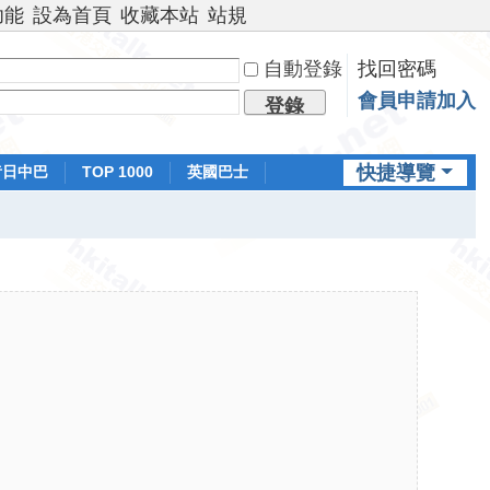
功能
設為首頁
收藏本站
站規
自動登錄
找回密碼
會員申請加入
登錄
快捷導覽
昔日中巴
TOP 1000
英國巴士
排行榜
日本鐵路