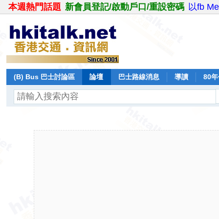
本週熱門話題
新會員登記/啟動戶口/重設密碼
以fb M
(B) Bus 巴士討論區
論壇
巴士路線消息
導讀
80
飛行報告
日誌
保留巴士
分享
記錄