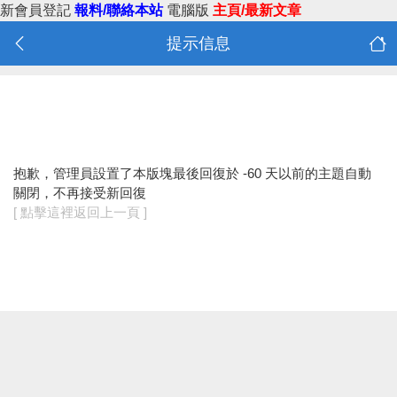
新會員登記
報料/聯絡本站
電腦版
主頁/最新文章
提示信息
抱歉，管理員設置了本版塊最後回復於 -60 天以前的主題自動
關閉，不再接受新回復
[ 點擊這裡返回上一頁 ]