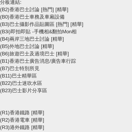
分板連結:
(B2)香港巴士討論
[熱門]
[精華]
(B0)香港巴士車務及車廂設備
(B3)巴士攝影作品貼圖區
[熱門]
[精華]
(B3i)即拍即貼 -手機相&翻拍Mon相
(B4)兩岸三地巴士討論
[精華]
(B5)外地巴士討論
[精華]
(B6)旅遊巴士及過境巴士
[精華]
(B1)香港巴士廣告消息/廣告車行踪
(B7)巴士特別所見
(B11)巴士精華區
(B22)巴士迷吹水區
(B23)巴士影片分享區
(R1)香港鐵路
[精華]
(R2)香港電車
[精華]
(R3)港外鐵路
[精華]