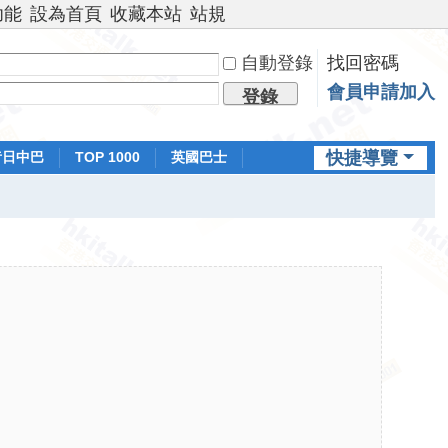
功能
設為首頁
收藏本站
站規
自動登錄
找回密碼
會員申請加入
登錄
快捷導覽
昔日中巴
TOP 1000
英國巴士
排行榜
日本鐵路