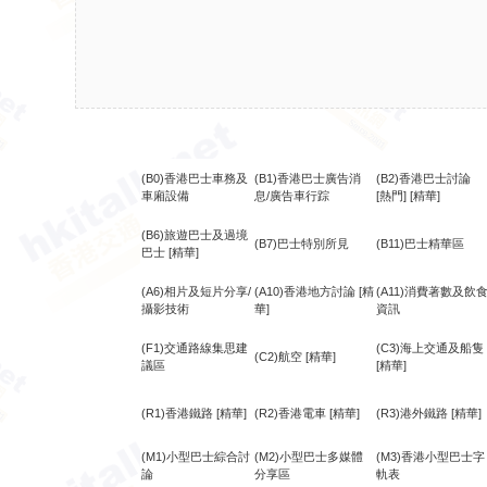
(B0)香港巴士車務及
(B1)香港巴士廣告消
(B2)香港巴士討論
車廂設備
息/廣告車行踪
[熱門]
[精華]
(B6)旅遊巴士及過境
(B7)巴士特別所見
(B11)巴士精華區
巴士
[精華]
(A6)相片及短片分享/
(A10)香港地方討論
[精
(A11)消費著數及飲
攝影技術
華]
資訊
(F1)交通路線集思建
(C3)海上交通及船隻
(C2)航空
[精華]
議區
[精華]
(R1)香港鐵路
[精華]
(R2)香港電車
[精華]
(R3)港外鐵路
[精華]
(M1)小型巴士綜合討
(M2)小型巴士多媒體
(M3)香港小型巴士字
論
分享區
軌表