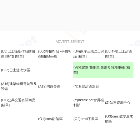
ADVERTISEMENT
(B3)巴士攝影作品貼圖
(B3i)即拍即貼 -手機相
(B4)兩岸三地巴士討
(B5)外地巴士討論
區
[熱門]
[精華]
&翻拍Mon相
論
[精華]
[精華]
(V)私家車,商用車,政府及特種車輛
[精
(B22)巴士迷吹水區
華]
食
(A16)建築物機電裝置及
(A19)問路專區
(N)其他討論題目
設備
(D1)公共交通有關商品
(Y)hkitalk.net會員福
(Z)站務資源中心
[精華]
利部
(O3)omsi教學及求
(O1)omsi討論區
(O2)omsi下載區
助區