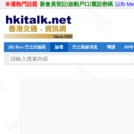
本週熱門話題
新會員登記/啟動戶口/重設密碼
以fb M
(B) Bus 巴士討論區
論壇
巴士路線消息
導讀
80
飛行報告
日誌
保留巴士
分享
記錄