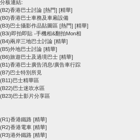
分板連結:
(B2)香港巴士討論
[熱門]
[精華]
(B0)香港巴士車務及車廂設備
(B3)巴士攝影作品貼圖區
[熱門]
[精華]
(B3i)即拍即貼 -手機相&翻拍Mon相
(B4)兩岸三地巴士討論
[精華]
(B5)外地巴士討論
[精華]
(B6)旅遊巴士及過境巴士
[精華]
(B1)香港巴士廣告消息/廣告車行踪
(B7)巴士特別所見
(B11)巴士精華區
(B22)巴士迷吹水區
(B23)巴士影片分享區
(R1)香港鐵路
[精華]
(R2)香港電車
[精華]
(R3)港外鐵路
[精華]