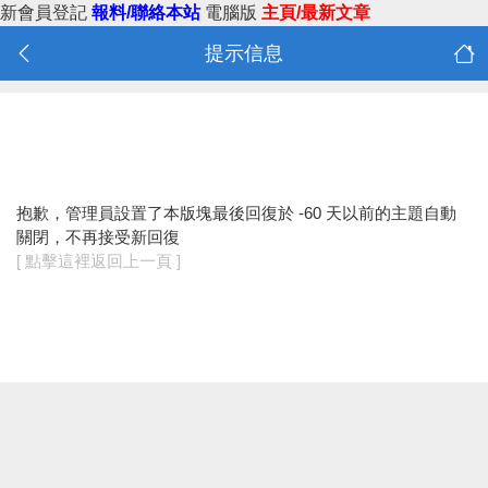
新會員登記
報料/聯絡本站
電腦版
主頁/最新文章
提示信息
抱歉，管理員設置了本版塊最後回復於 -60 天以前的主題自動
關閉，不再接受新回復
[ 點擊這裡返回上一頁 ]