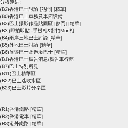
分板連結:
(B2)香港巴士討論
[熱門]
[精華]
(B0)香港巴士車務及車廂設備
(B3)巴士攝影作品貼圖區
[熱門]
[精華]
(B3i)即拍即貼 -手機相&翻拍Mon相
(B4)兩岸三地巴士討論
[精華]
(B5)外地巴士討論
[精華]
(B6)旅遊巴士及過境巴士
[精華]
(B1)香港巴士廣告消息/廣告車行踪
(B7)巴士特別所見
(B11)巴士精華區
(B22)巴士迷吹水區
(B23)巴士影片分享區
(R1)香港鐵路
[精華]
(R2)香港電車
[精華]
(R3)港外鐵路
[精華]