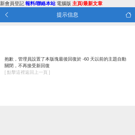
新會員登記
報料/聯絡本站
電腦版
主頁/最新文章
提示信息
抱歉，管理員設置了本版塊最後回復於 -60 天以前的主題自動
關閉，不再接受新回復
[ 點擊這裡返回上一頁 ]