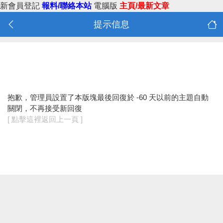
新會員登記
報料/聯絡本站
電腦版
主頁/最新文章
提示信息
抱歉，管理員設置了本版塊最後回復於 -60 天以前的主題自動
關閉，不再接受新回復
[ 點擊這裡返回上一頁 ]