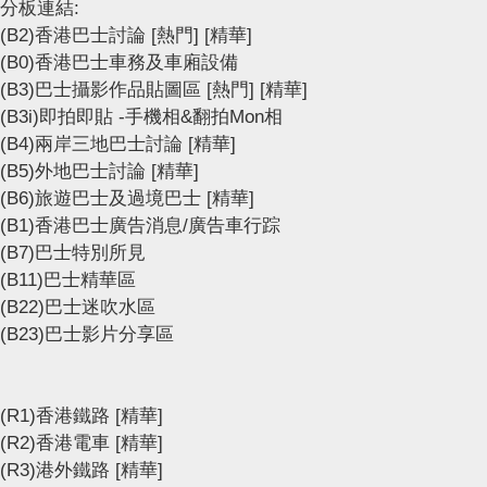
分板連結:
(B2)香港巴士討論
[熱門]
[精華]
(B0)香港巴士車務及車廂設備
(B3)巴士攝影作品貼圖區
[熱門]
[精華]
(B3i)即拍即貼 -手機相&翻拍Mon相
(B4)兩岸三地巴士討論
[精華]
(B5)外地巴士討論
[精華]
(B6)旅遊巴士及過境巴士
[精華]
(B1)香港巴士廣告消息/廣告車行踪
(B7)巴士特別所見
(B11)巴士精華區
(B22)巴士迷吹水區
(B23)巴士影片分享區
(R1)香港鐵路
[精華]
(R2)香港電車
[精華]
(R3)港外鐵路
[精華]