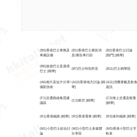
(B0)香港巴士車務及
(B1)香港巴士廣告消
(B2)香港巴士討論
車廂設備
息/廣告車行踪
[熱門]
[精華]
(B6)旅遊巴士及過境
(B7)巴士特別所見
(B11)巴士精華區
巴士
[精華]
(A6)相片及短片分享/
(A10)香港地方討論
[精
(A11)消費著數及飲
攝影技術
華]
資訊
(F1)交通路線集思建
(C3)海上交通及船隻
(C2)航空
[精華]
議區
[精華]
(R1)香港鐵路
[精華]
(R2)香港電車
[精華]
(R3)港外鐵路
[精華]
(M1)小型巴士綜合討
(M2)小型巴士多媒體
(M3)香港小型巴士字
論
分享區
軌表