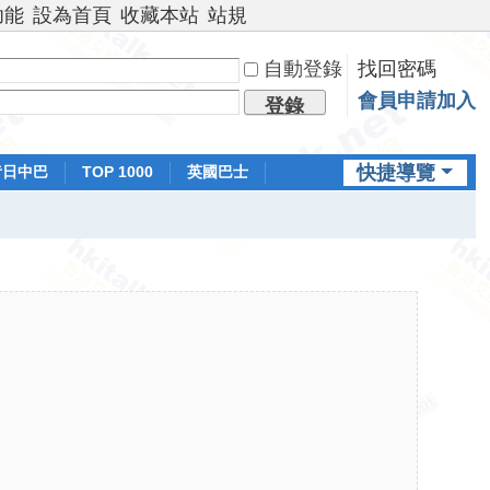
功能
設為首頁
收藏本站
站規
自動登錄
找回密碼
會員申請加入
登錄
快捷導覽
昔日中巴
TOP 1000
英國巴士
排行榜
日本鐵路