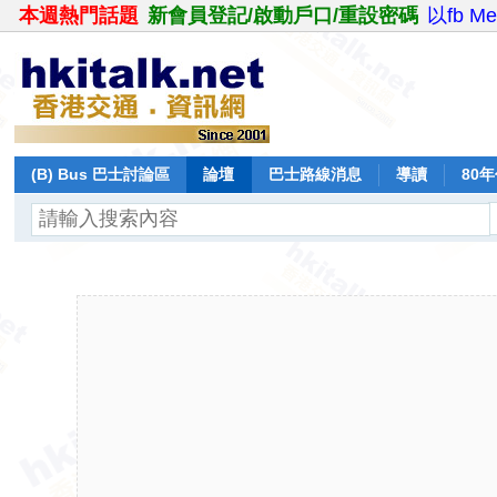
本週熱門話題
新會員登記/啟動戶口/重設密碼
以fb M
(B) Bus 巴士討論區
論壇
巴士路線消息
導讀
80
飛行報告
日誌
保留巴士
分享
記錄