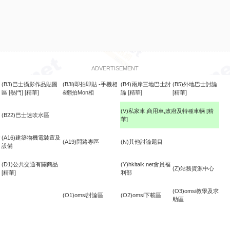
ADVERTISEMENT
(B3)巴士攝影作品貼圖
(B3i)即拍即貼 -手機相
(B4)兩岸三地巴士討
(B5)外地巴士討論
區
[熱門]
[精華]
&翻拍Mon相
論
[精華]
[精華]
(V)私家車,商用車,政府及特種車輛
[精
(B22)巴士迷吹水區
華]
食
(A16)建築物機電裝置及
(A19)問路專區
(N)其他討論題目
設備
(D1)公共交通有關商品
(Y)hkitalk.net會員福
(Z)站務資源中心
[精華]
利部
(O3)omsi教學及求
(O1)omsi討論區
(O2)omsi下載區
助區