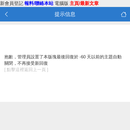
新會員登記
報料/聯絡本站
電腦版
主頁/最新文章
提示信息
抱歉，管理員設置了本版塊最後回復於 -60 天以前的主題自動
關閉，不再接受新回復
[ 點擊這裡返回上一頁 ]