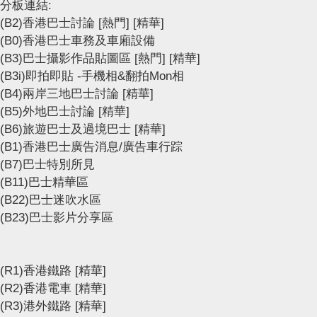
分板連結:
(B2)香港巴士討論
[熱門]
[精華]
(B0)香港巴士車務及車廂設備
(B3)巴士攝影作品貼圖區
[熱門]
[精華]
(B3i)即拍即貼 -手機相&翻拍Mon相
(B4)兩岸三地巴士討論
[精華]
(B5)外地巴士討論
[精華]
(B6)旅遊巴士及過境巴士
[精華]
(B1)香港巴士廣告消息/廣告車行踪
(B7)巴士特別所見
(B11)巴士精華區
(B22)巴士迷吹水區
(B23)巴士影片分享區
(R1)香港鐵路
[精華]
(R2)香港電車
[精華]
(R3)港外鐵路
[精華]