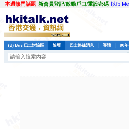
本週熱門話題
新會員登記/啟動戶口/重設密碼
以fb M
(B) Bus 巴士討論區
論壇
巴士路線消息
導讀
80
飛行報告
日誌
保留巴士
分享
記錄