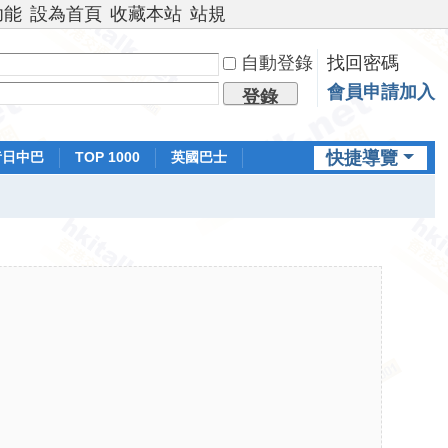
功能
設為首頁
收藏本站
站規
自動登錄
找回密碼
會員申請加入
登錄
快捷導覽
昔日中巴
TOP 1000
英國巴士
排行榜
日本鐵路