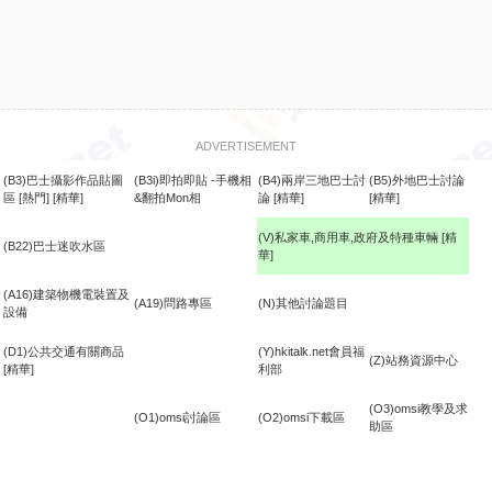
ADVERTISEMENT
(B3)巴士攝影作品貼圖
(B3i)即拍即貼 -手機相
(B4)兩岸三地巴士討
(B5)外地巴士討論
區
[熱門]
[精華]
&翻拍Mon相
論
[精華]
[精華]
(V)私家車,商用車,政府及特種車輛
[精
(B22)巴士迷吹水區
華]
食
(A16)建築物機電裝置及
(A19)問路專區
(N)其他討論題目
設備
(D1)公共交通有關商品
(Y)hkitalk.net會員福
(Z)站務資源中心
[精華]
利部
(O3)omsi教學及求
(O1)omsi討論區
(O2)omsi下載區
助區