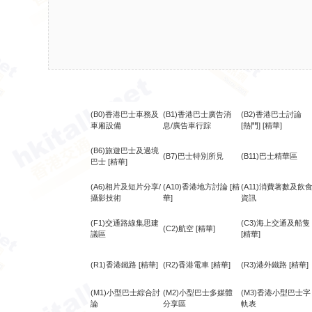
(B0)香港巴士車務及
(B1)香港巴士廣告消
(B2)香港巴士討論
車廂設備
息/廣告車行踪
[熱門]
[精華]
(B6)旅遊巴士及過境
(B7)巴士特別所見
(B11)巴士精華區
巴士
[精華]
(A6)相片及短片分享/
(A10)香港地方討論
[精
(A11)消費著數及飲
攝影技術
華]
資訊
(F1)交通路線集思建
(C3)海上交通及船隻
(C2)航空
[精華]
議區
[精華]
(R1)香港鐵路
[精華]
(R2)香港電車
[精華]
(R3)港外鐵路
[精華]
(M1)小型巴士綜合討
(M2)小型巴士多媒體
(M3)香港小型巴士字
論
分享區
軌表