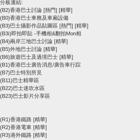
分板連結:
(B2)香港巴士討論
[熱門]
[精華]
(B0)香港巴士車務及車廂設備
(B3)巴士攝影作品貼圖區
[熱門]
[精華]
(B3i)即拍即貼 -手機相&翻拍Mon相
(B4)兩岸三地巴士討論
[精華]
(B5)外地巴士討論
[精華]
(B6)旅遊巴士及過境巴士
[精華]
(B1)香港巴士廣告消息/廣告車行踪
(B7)巴士特別所見
(B11)巴士精華區
(B22)巴士迷吹水區
(B23)巴士影片分享區
(R1)香港鐵路
[精華]
(R2)香港電車
[精華]
(R3)港外鐵路
[精華]