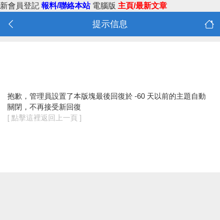
新會員登記
報料/聯絡本站
電腦版
主頁/最新文章
提示信息
抱歉，管理員設置了本版塊最後回復於 -60 天以前的主題自動
關閉，不再接受新回復
[ 點擊這裡返回上一頁 ]