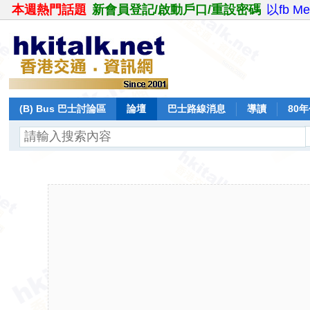
本週熱門話題
新會員登記/啟動戶口/重設密碼
以fb M
(B) Bus 巴士討論區
論壇
巴士路線消息
導讀
80
飛行報告
日誌
保留巴士
分享
記錄