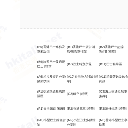
(B0)香港巴士車務及
(B1)香港巴士廣告消
(B2)香港巴士討論
車廂設備
息/廣告車行踪
[熱門]
[精華]
(B6)旅遊巴士及過境
(B7)巴士特別所見
(B11)巴士精華區
巴士
[精華]
(A6)相片及短片分享/
(A10)香港地方討論
[精
(A11)消費著數及飲
攝影技術
華]
資訊
(F1)交通路線集思建
(C3)海上交通及船隻
(C2)航空
[精華]
議區
[精華]
(R1)香港鐵路
[精華]
(R2)香港電車
[精華]
(R3)港外鐵路
[精華]
(M1)小型巴士綜合討
(M2)小型巴士多媒體
(M3)香港小型巴士字
論
分享區
軌表