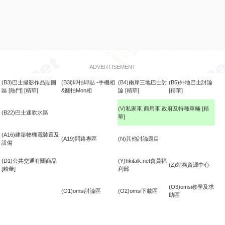
ADVERTISEMENT
(B3)巴士攝影作品貼圖
(B3i)即拍即貼 -手機相
(B4)兩岸三地巴士討
(B5)外地巴士討論
區
[熱門]
[精華]
&翻拍Mon相
論
[精華]
[精華]
(V)私家車,商用車,政府及特種車輛
[精
(B22)巴士迷吹水區
華]
食
(A16)建築物機電裝置及
(A19)問路專區
(N)其他討論題目
設備
(D1)公共交通有關商品
(Y)hkitalk.net會員福
(Z)站務資源中心
[精華]
利部
(O3)omsi教學及求
(O1)omsi討論區
(O2)omsi下載區
助區