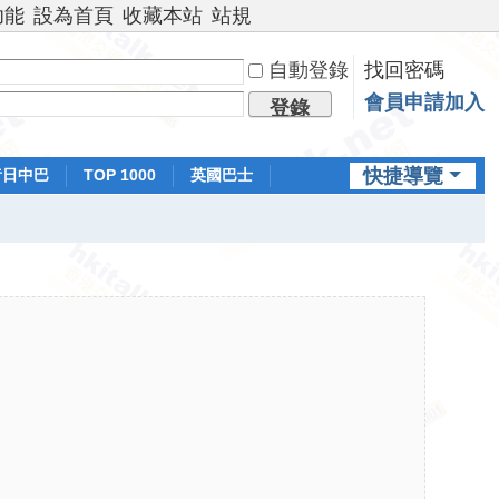
功能
設為首頁
收藏本站
站規
自動登錄
找回密碼
會員申請加入
登錄
快捷導覽
昔日中巴
TOP 1000
英國巴士
排行榜
日本鐵路