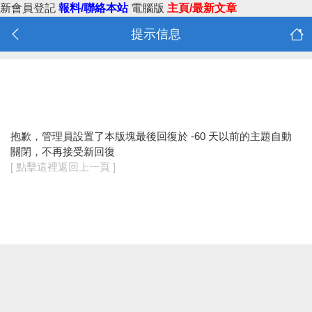
新會員登記
報料/聯絡本站
電腦版
主頁/最新文章
提示信息
抱歉，管理員設置了本版塊最後回復於 -60 天以前的主題自動
關閉，不再接受新回復
[ 點擊這裡返回上一頁 ]