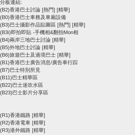
分板連結:
(B2)香港巴士討論
[熱門]
[精華]
(B0)香港巴士車務及車廂設備
(B3)巴士攝影作品貼圖區
[熱門]
[精華]
(B3i)即拍即貼 -手機相&翻拍Mon相
(B4)兩岸三地巴士討論
[精華]
(B5)外地巴士討論
[精華]
(B6)旅遊巴士及過境巴士
[精華]
(B1)香港巴士廣告消息/廣告車行踪
(B7)巴士特別所見
(B11)巴士精華區
(B22)巴士迷吹水區
(B23)巴士影片分享區
(R1)香港鐵路
[精華]
(R2)香港電車
[精華]
(R3)港外鐵路
[精華]