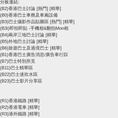
分板連結:
(B2)香港巴士討論
[熱門]
[精華]
(B0)香港巴士車務及車廂設備
(B3)巴士攝影作品貼圖區
[熱門]
[精華]
(B3i)即拍即貼 -手機相&翻拍Mon相
(B4)兩岸三地巴士討論
[精華]
(B5)外地巴士討論
[精華]
(B6)旅遊巴士及過境巴士
[精華]
(B1)香港巴士廣告消息/廣告車行踪
(B7)巴士特別所見
(B11)巴士精華區
(B22)巴士迷吹水區
(B23)巴士影片分享區
(R1)香港鐵路
[精華]
(R2)香港電車
[精華]
(R3)港外鐵路
[精華]