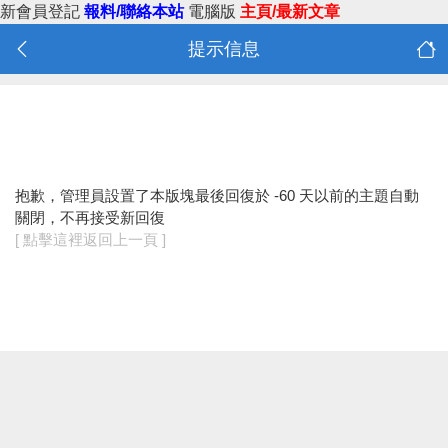
新會員登記
報料/聯絡本站
電腦版
主頁/最新文章
提示信息
抱歉，管理員設置了本版塊最後回復於 -60 天以前的主題自動
關閉，不再接受新回復
[ 點擊這裡返回上一頁 ]