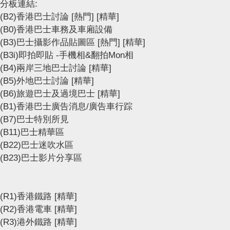
分板連結:
(B2)香港巴士討論
[熱門]
[精華]
(B0)香港巴士車務及車廂設備
(B3)巴士攝影作品貼圖區
[熱門]
[精華]
(B3i)即拍即貼 -手機相&翻拍Mon相
(B4)兩岸三地巴士討論
[精華]
(B5)外地巴士討論
[精華]
(B6)旅遊巴士及過境巴士
[精華]
(B1)香港巴士廣告消息/廣告車行踪
(B7)巴士特別所見
(B11)巴士精華區
(B22)巴士迷吹水區
(B23)巴士影片分享區
(R1)香港鐵路
[精華]
(R2)香港電車
[精華]
(R3)港外鐵路
[精華]