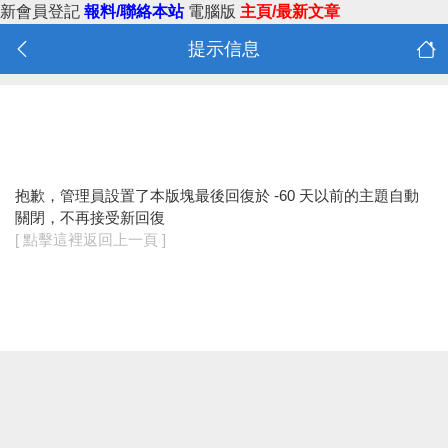
新會員登記
報料/聯絡本站
電腦版
主頁/最新文章
提示信息
抱歉，管理員設置了本版塊最後回復於 -60 天以前的主題自動
關閉，不再接受新回復
[ 點擊這裡返回上一頁 ]