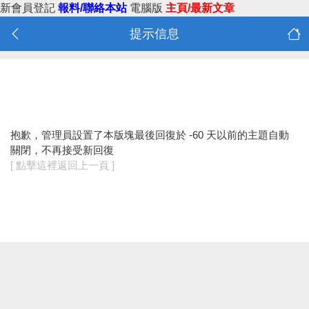
新會員登記
報料/聯絡本站
電腦版
主頁/最新文章
提示信息
抱歉，管理員設置了本版塊最後回復於 -60 天以前的主題自動
關閉，不再接受新回復
[ 點擊這裡返回上一頁 ]