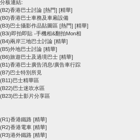
分板連結:
(B2)香港巴士討論
[熱門]
[精華]
(B0)香港巴士車務及車廂設備
(B3)巴士攝影作品貼圖區
[熱門]
[精華]
(B3i)即拍即貼 -手機相&翻拍Mon相
(B4)兩岸三地巴士討論
[精華]
(B5)外地巴士討論
[精華]
(B6)旅遊巴士及過境巴士
[精華]
(B1)香港巴士廣告消息/廣告車行踪
(B7)巴士特別所見
(B11)巴士精華區
(B22)巴士迷吹水區
(B23)巴士影片分享區
(R1)香港鐵路
[精華]
(R2)香港電車
[精華]
(R3)港外鐵路
[精華]