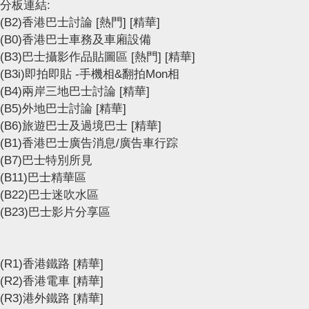
分板連結:
(B2)香港巴士討論
[熱門]
[精華]
(B0)香港巴士車務及車廂設備
(B3)巴士攝影作品貼圖區
[熱門]
[精華]
(B3i)即拍即貼 -手機相&翻拍Mon相
(B4)兩岸三地巴士討論
[精華]
(B5)外地巴士討論
[精華]
(B6)旅遊巴士及過境巴士
[精華]
(B1)香港巴士廣告消息/廣告車行踪
(B7)巴士特別所見
(B11)巴士精華區
(B22)巴士迷吹水區
(B23)巴士影片分享區
(R1)香港鐵路
[精華]
(R2)香港電車
[精華]
(R3)港外鐵路
[精華]