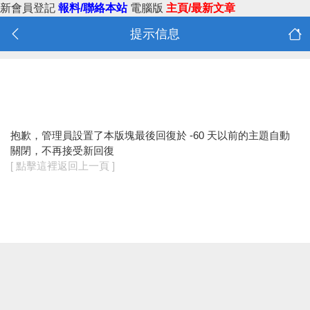
新會員登記
報料/聯絡本站
電腦版
主頁/最新文章
提示信息
抱歉，管理員設置了本版塊最後回復於 -60 天以前的主題自動
關閉，不再接受新回復
[ 點擊這裡返回上一頁 ]