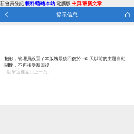
新會員登記
報料/聯絡本站
電腦版
主頁/最新文章
提示信息
抱歉，管理員設置了本版塊最後回復於 -60 天以前的主題自動
關閉，不再接受新回復
[ 點擊這裡返回上一頁 ]