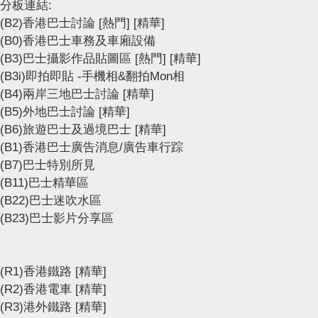
分板連結:
(B2)香港巴士討論
[熱門]
[精華]
(B0)香港巴士車務及車廂設備
(B3)巴士攝影作品貼圖區
[熱門]
[精華]
(B3i)即拍即貼 -手機相&翻拍Mon相
(B4)兩岸三地巴士討論
[精華]
(B5)外地巴士討論
[精華]
(B6)旅遊巴士及過境巴士
[精華]
(B1)香港巴士廣告消息/廣告車行踪
(B7)巴士特別所見
(B11)巴士精華區
(B22)巴士迷吹水區
(B23)巴士影片分享區
(R1)香港鐵路
[精華]
(R2)香港電車
[精華]
(R3)港外鐵路
[精華]