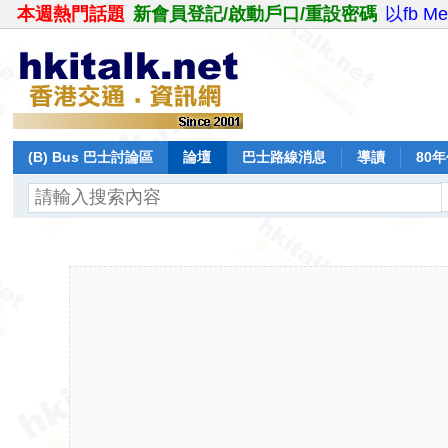
本週熱門話題
新會員登記/啟動戶口/重設密碼
以fb M
(B) Bus 巴士討論區
論壇
巴士路線消息
導讀
80
飛行報告
日誌
保留巴士
分享
記錄