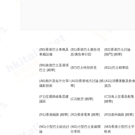
(B0)香港巴士車務及
(B1)香港巴士廣告消
(B2)香港巴士討論
車廂設備
息/廣告車行踪
[熱門]
[精華]
(B6)旅遊巴士及過境
(B7)巴士特別所見
(B11)巴士精華區
巴士
[精華]
(A6)相片及短片分享/
(A10)香港地方討論
[精
(A11)消費著數及飲
攝影技術
華]
資訊
(F1)交通路線集思建
(C3)海上交通及船隻
(C2)航空
[精華]
議區
[精華]
(R1)香港鐵路
[精華]
(R2)香港電車
[精華]
(R3)港外鐵路
[精華]
(M1)小型巴士綜合討
(M2)小型巴士多媒體
(M3)香港小型巴士字
論
分享區
軌表