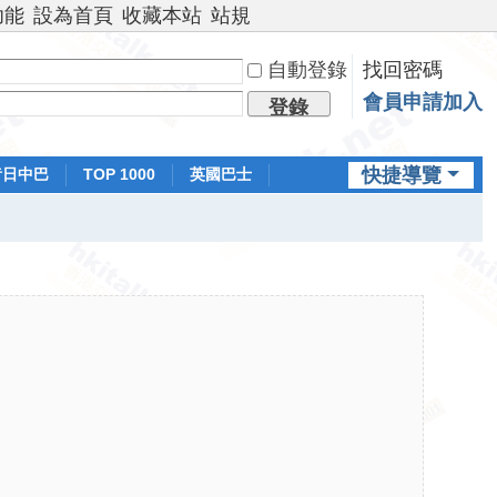
功能
設為首頁
收藏本站
站規
自動登錄
找回密碼
會員申請加入
登錄
快捷導覽
昔日中巴
TOP 1000
英國巴士
排行榜
日本鐵路