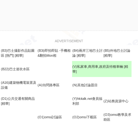
ADVERTISEMENT
(B3)巴士攝影作品貼圖
(B3i)即拍即貼 -手機相
(B4)兩岸三地巴士討
(B5)外地巴士討論
區
[熱門]
[精華]
&翻拍Mon相
論
[精華]
[精華]
(V)私家車,商用車,政府及特種車輛
[精
(B22)巴士迷吹水區
華]
食
(A16)建築物機電裝置及
(A19)問路專區
(N)其他討論題目
設備
(D1)公共交通有關商品
(Y)hkitalk.net會員福
(Z)站務資源中心
[精華]
利部
(O3)omsi教學及求
(O1)omsi討論區
(O2)omsi下載區
助區