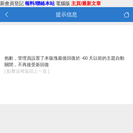
新會員登記
報料/聯絡本站
電腦版
主頁/最新文章
提示信息
抱歉，管理員設置了本版塊最後回復於 -60 天以前的主題自動
關閉，不再接受新回復
[ 點擊這裡返回上一頁 ]