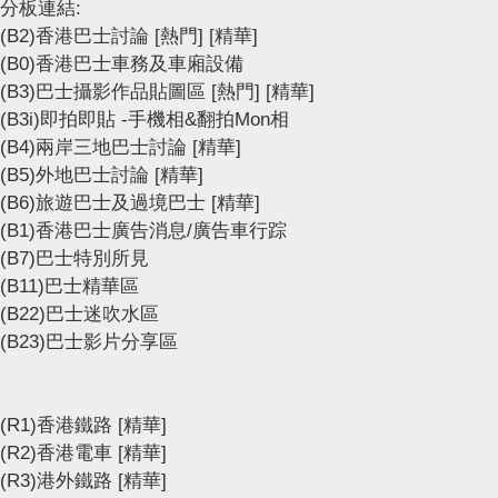
分板連結:
(B2)香港巴士討論
[熱門]
[精華]
(B0)香港巴士車務及車廂設備
(B3)巴士攝影作品貼圖區
[熱門]
[精華]
(B3i)即拍即貼 -手機相&翻拍Mon相
(B4)兩岸三地巴士討論
[精華]
(B5)外地巴士討論
[精華]
(B6)旅遊巴士及過境巴士
[精華]
(B1)香港巴士廣告消息/廣告車行踪
(B7)巴士特別所見
(B11)巴士精華區
(B22)巴士迷吹水區
(B23)巴士影片分享區
(R1)香港鐵路
[精華]
(R2)香港電車
[精華]
(R3)港外鐵路
[精華]