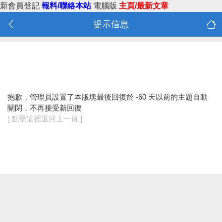
新會員登記
報料/聯絡本站
電腦版
主頁/最新文章
提示信息
抱歉，管理員設置了本版塊最後回復於 -60 天以前的主題自動
關閉，不再接受新回復
[ 點擊這裡返回上一頁 ]