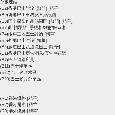
分板連結:
(B2)香港巴士討論
[熱門]
[精華]
(B0)香港巴士車務及車廂設備
(B3)巴士攝影作品貼圖區
[熱門]
[精華]
(B3i)即拍即貼 -手機相&翻拍Mon相
(B4)兩岸三地巴士討論
[精華]
(B5)外地巴士討論
[精華]
(B6)旅遊巴士及過境巴士
[精華]
(B1)香港巴士廣告消息/廣告車行踪
(B7)巴士特別所見
(B11)巴士精華區
(B22)巴士迷吹水區
(B23)巴士影片分享區
(R1)香港鐵路
[精華]
(R2)香港電車
[精華]
(R3)港外鐵路
[精華]