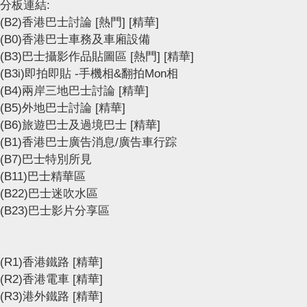
分板連結:
(B2)香港巴士討論
[熱門]
[精華]
(B0)香港巴士車務及車廂設備
(B3)巴士攝影作品貼圖區
[熱門]
[精華]
(B3i)即拍即貼 -手機相&翻拍Mon相
(B4)兩岸三地巴士討論
[精華]
(B5)外地巴士討論
[精華]
(B6)旅遊巴士及過境巴士
[精華]
(B1)香港巴士廣告消息/廣告車行踪
(B7)巴士特別所見
(B11)巴士精華區
(B22)巴士迷吹水區
(B23)巴士影片分享區
(R1)香港鐵路
[精華]
(R2)香港電車
[精華]
(R3)港外鐵路
[精華]