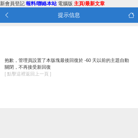
新會員登記
報料/聯絡本站
電腦版
主頁/最新文章
提示信息
抱歉，管理員設置了本版塊最後回復於 -60 天以前的主題自動
關閉，不再接受新回復
[ 點擊這裡返回上一頁 ]