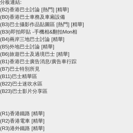
分板連結:
(B2)香港巴士討論
[熱門]
[精華]
(B0)香港巴士車務及車廂設備
(B3)巴士攝影作品貼圖區
[熱門]
[精華]
(B3i)即拍即貼 -手機相&翻拍Mon相
(B4)兩岸三地巴士討論
[精華]
(B5)外地巴士討論
[精華]
(B6)旅遊巴士及過境巴士
[精華]
(B1)香港巴士廣告消息/廣告車行踪
(B7)巴士特別所見
(B11)巴士精華區
(B22)巴士迷吹水區
(B23)巴士影片分享區
(R1)香港鐵路
[精華]
(R2)香港電車
[精華]
(R3)港外鐵路
[精華]