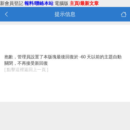
新會員登記
報料/聯絡本站
電腦版
主頁/最新文章
提示信息
抱歉，管理員設置了本版塊最後回復於 -60 天以前的主題自動
關閉，不再接受新回復
[ 點擊這裡返回上一頁 ]