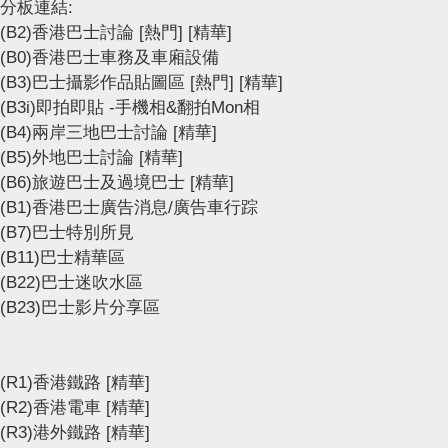
分板連結:
(B2)香港巴士討論
[熱門]
[精華]
(B0)香港巴士車務及車廂設備
(B3)巴士攝影作品貼圖區
[熱門]
[精華]
(B3i)即拍即貼 -手機相&翻拍Mon相
(B4)兩岸三地巴士討論
[精華]
(B5)外地巴士討論
[精華]
(B6)旅遊巴士及過境巴士
[精華]
(B1)香港巴士廣告消息/廣告車行踪
(B7)巴士特別所見
(B11)巴士精華區
(B22)巴士迷吹水區
(B23)巴士影片分享區
(R1)香港鐵路
[精華]
(R2)香港電車
[精華]
(R3)港外鐵路
[精華]