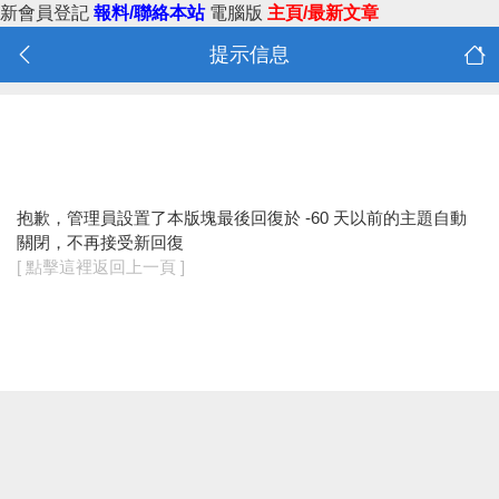
新會員登記
報料/聯絡本站
電腦版
主頁/最新文章
提示信息
抱歉，管理員設置了本版塊最後回復於 -60 天以前的主題自動
關閉，不再接受新回復
[ 點擊這裡返回上一頁 ]