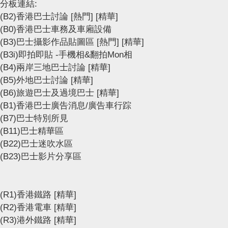
分板連結:
(B2)香港巴士討論
[熱門]
[精華]
(B0)香港巴士車務及車廂設備
(B3)巴士攝影作品貼圖區
[熱門]
[精華]
(B3i)即拍即貼 -手機相&翻拍Mon相
(B4)兩岸三地巴士討論
[精華]
(B5)外地巴士討論
[精華]
(B6)旅遊巴士及過境巴士
[精華]
(B1)香港巴士廣告消息/廣告車行踪
(B7)巴士特別所見
(B11)巴士精華區
(B22)巴士迷吹水區
(B23)巴士影片分享區
(R1)香港鐵路
[精華]
(R2)香港電車
[精華]
(R3)港外鐵路
[精華]