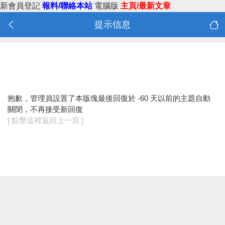
新會員登記
報料/聯絡本站
電腦版
主頁/最新文章
提示信息
抱歉，管理員設置了本版塊最後回復於 -60 天以前的主題自動
關閉，不再接受新回復
[ 點擊這裡返回上一頁 ]