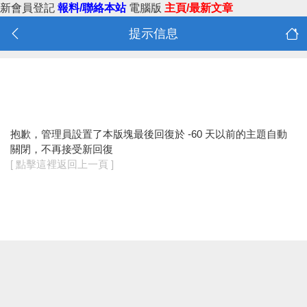
新會員登記
報料/聯絡本站
電腦版
主頁/最新文章
提示信息
抱歉，管理員設置了本版塊最後回復於 -60 天以前的主題自動
關閉，不再接受新回復
[ 點擊這裡返回上一頁 ]