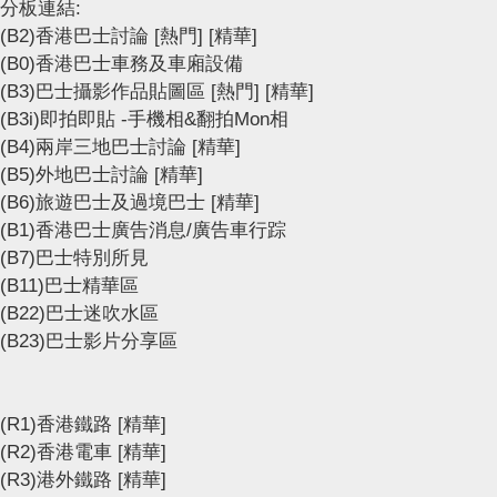
分板連結:
(B2)香港巴士討論
[熱門]
[精華]
(B0)香港巴士車務及車廂設備
(B3)巴士攝影作品貼圖區
[熱門]
[精華]
(B3i)即拍即貼 -手機相&翻拍Mon相
(B4)兩岸三地巴士討論
[精華]
(B5)外地巴士討論
[精華]
(B6)旅遊巴士及過境巴士
[精華]
(B1)香港巴士廣告消息/廣告車行踪
(B7)巴士特別所見
(B11)巴士精華區
(B22)巴士迷吹水區
(B23)巴士影片分享區
(R1)香港鐵路
[精華]
(R2)香港電車
[精華]
(R3)港外鐵路
[精華]