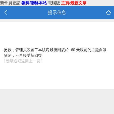
新會員登記
報料/聯絡本站
電腦版
主頁/最新文章
提示信息
抱歉，管理員設置了本版塊最後回復於 -60 天以前的主題自動
關閉，不再接受新回復
[ 點擊這裡返回上一頁 ]