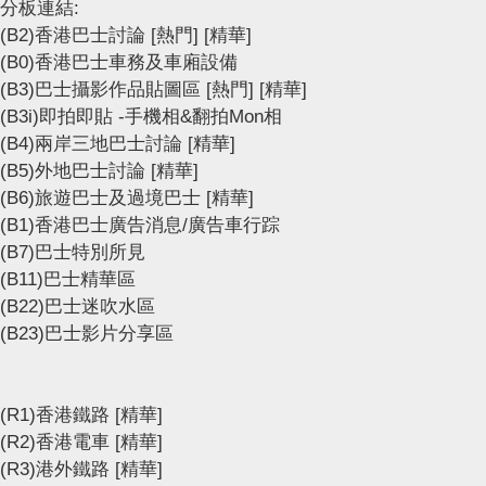
分板連結:
(B2)香港巴士討論
[熱門]
[精華]
(B0)香港巴士車務及車廂設備
(B3)巴士攝影作品貼圖區
[熱門]
[精華]
(B3i)即拍即貼 -手機相&翻拍Mon相
(B4)兩岸三地巴士討論
[精華]
(B5)外地巴士討論
[精華]
(B6)旅遊巴士及過境巴士
[精華]
(B1)香港巴士廣告消息/廣告車行踪
(B7)巴士特別所見
(B11)巴士精華區
(B22)巴士迷吹水區
(B23)巴士影片分享區
(R1)香港鐵路
[精華]
(R2)香港電車
[精華]
(R3)港外鐵路
[精華]