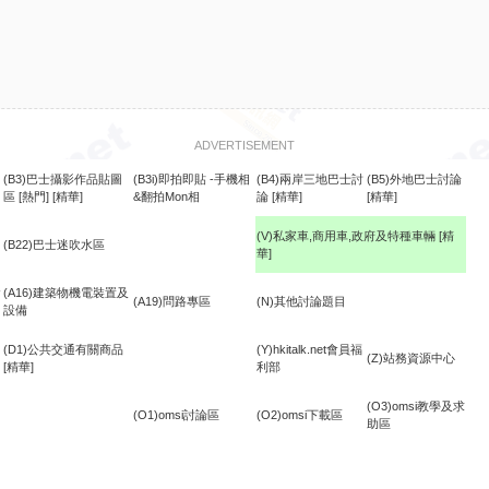
ADVERTISEMENT
(B3)巴士攝影作品貼圖
(B3i)即拍即貼 -手機相
(B4)兩岸三地巴士討
(B5)外地巴士討論
區
[熱門]
[精華]
&翻拍Mon相
論
[精華]
[精華]
(V)私家車,商用車,政府及特種車輛
[精
(B22)巴士迷吹水區
華]
食
(A16)建築物機電裝置及
(A19)問路專區
(N)其他討論題目
設備
(D1)公共交通有關商品
(Y)hkitalk.net會員福
(Z)站務資源中心
[精華]
利部
(O3)omsi教學及求
(O1)omsi討論區
(O2)omsi下載區
助區