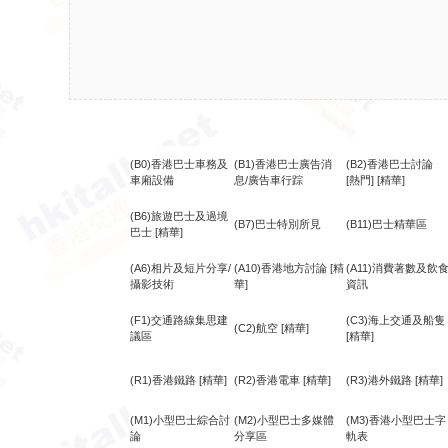
(B0)香港巴士車務及
(B1)香港巴士廣告消
(B2)香港巴士討論
車廂設備
息/廣告車行踪
[熱門]
[精華]
(B6)旅遊巴士及過境
(B7)巴士特別所見
(B11)巴士精華區
巴士
[精華]
(A6)相片及短片分享/
(A10)香港地方討論
[精
(A11)消費著數及飲
攝影技術
華]
資訊
(F1)交通路線集思建
(C3)海上交通及船隻
(C2)航空
[精華]
議區
[精華]
(R1)香港鐵路
[精華]
(R2)香港電車
[精華]
(R3)港外鐵路
[精華]
(M1)小型巴士綜合討
(M2)小型巴士多媒體
(M3)香港小型巴士字
論
分享區
軌表