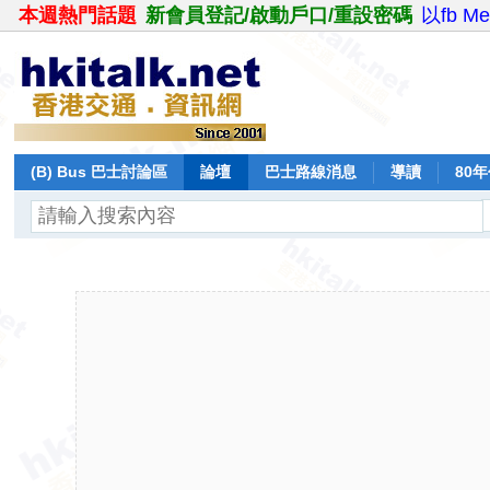
本週熱門話題
新會員登記/啟動戶口/重設密碼
以fb M
(B) Bus 巴士討論區
論壇
巴士路線消息
導讀
80
飛行報告
日誌
保留巴士
分享
記錄