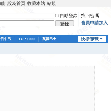
功能
設為首頁
收藏本站
站規
自動登錄
找回密碼
會員申請加入
登錄
快捷導覽
昔日中巴
TOP 1000
英國巴士
排行榜
日本鐵路