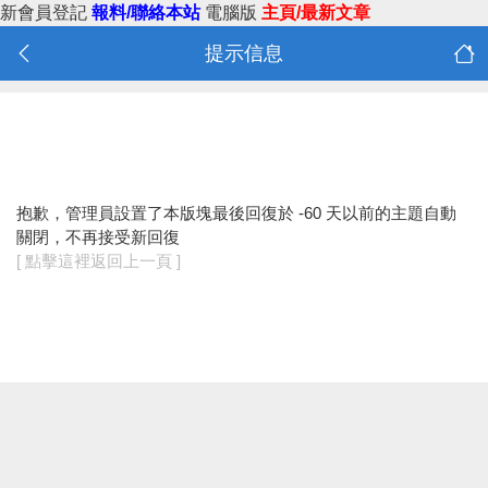
新會員登記
報料/聯絡本站
電腦版
主頁/最新文章
提示信息
抱歉，管理員設置了本版塊最後回復於 -60 天以前的主題自動
關閉，不再接受新回復
[ 點擊這裡返回上一頁 ]