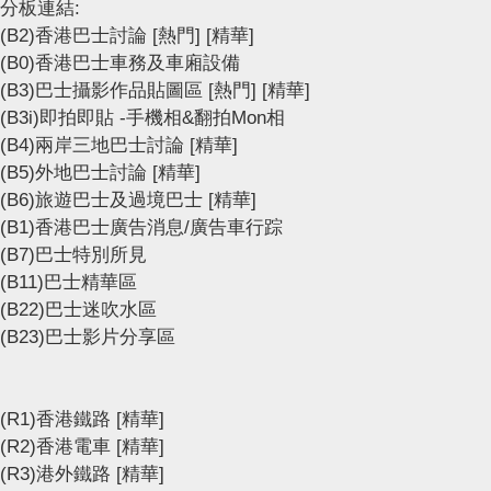
分板連結:
(B2)香港巴士討論
[熱門]
[精華]
(B0)香港巴士車務及車廂設備
(B3)巴士攝影作品貼圖區
[熱門]
[精華]
(B3i)即拍即貼 -手機相&翻拍Mon相
(B4)兩岸三地巴士討論
[精華]
(B5)外地巴士討論
[精華]
(B6)旅遊巴士及過境巴士
[精華]
(B1)香港巴士廣告消息/廣告車行踪
(B7)巴士特別所見
(B11)巴士精華區
(B22)巴士迷吹水區
(B23)巴士影片分享區
(R1)香港鐵路
[精華]
(R2)香港電車
[精華]
(R3)港外鐵路
[精華]