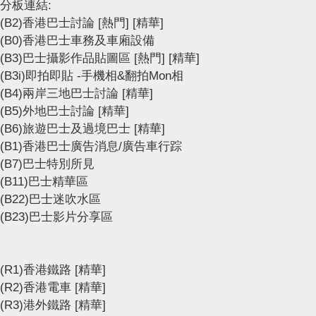
分板連結:
(B2)香港巴士討論
[熱門]
[精華]
(B0)香港巴士車務及車廂設備
(B3)巴士攝影作品貼圖區
[熱門]
[精華]
(B3i)即拍即貼 -手機相&翻拍Mon相
(B4)兩岸三地巴士討論
[精華]
(B5)外地巴士討論
[精華]
(B6)旅遊巴士及過境巴士
[精華]
(B1)香港巴士廣告消息/廣告車行踪
(B7)巴士特別所見
(B11)巴士精華區
(B22)巴士迷吹水區
(B23)巴士影片分享區
(R1)香港鐵路
[精華]
(R2)香港電車
[精華]
(R3)港外鐵路
[精華]