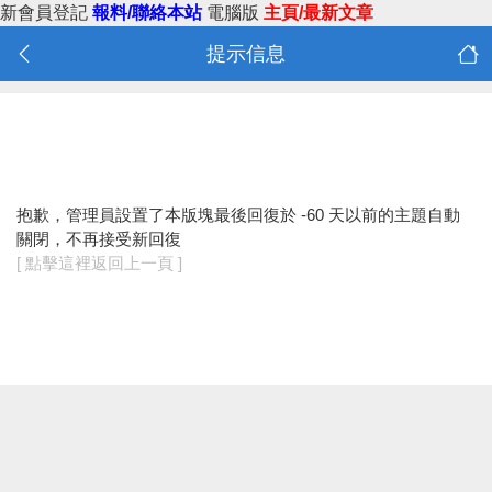
新會員登記
報料/聯絡本站
電腦版
主頁/最新文章
提示信息
抱歉，管理員設置了本版塊最後回復於 -60 天以前的主題自動
關閉，不再接受新回復
[ 點擊這裡返回上一頁 ]