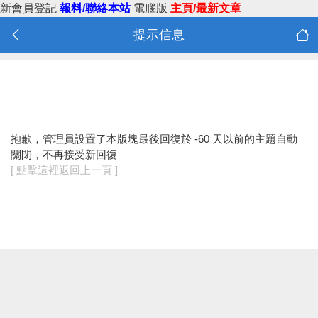
新會員登記
報料/聯絡本站
電腦版
主頁/最新文章
提示信息
抱歉，管理員設置了本版塊最後回復於 -60 天以前的主題自動
關閉，不再接受新回復
[ 點擊這裡返回上一頁 ]