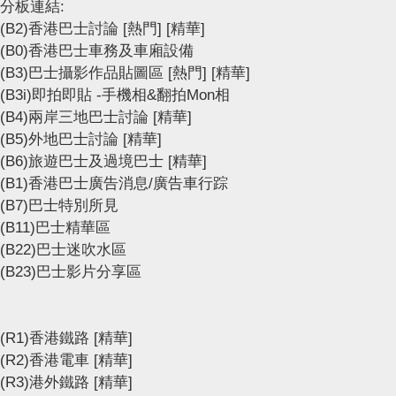
分板連結:
(B2)香港巴士討論
[熱門]
[精華]
(B0)香港巴士車務及車廂設備
(B3)巴士攝影作品貼圖區
[熱門]
[精華]
(B3i)即拍即貼 -手機相&翻拍Mon相
(B4)兩岸三地巴士討論
[精華]
(B5)外地巴士討論
[精華]
(B6)旅遊巴士及過境巴士
[精華]
(B1)香港巴士廣告消息/廣告車行踪
(B7)巴士特別所見
(B11)巴士精華區
(B22)巴士迷吹水區
(B23)巴士影片分享區
(R1)香港鐵路
[精華]
(R2)香港電車
[精華]
(R3)港外鐵路
[精華]