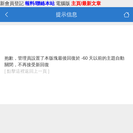
新會員登記
報料/聯絡本站
電腦版
主頁/最新文章
提示信息
抱歉，管理員設置了本版塊最後回復於 -60 天以前的主題自動
關閉，不再接受新回復
[ 點擊這裡返回上一頁 ]