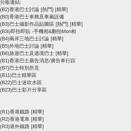
分板連結:
(B2)香港巴士討論
[熱門]
[精華]
(B0)香港巴士車務及車廂設備
(B3)巴士攝影作品貼圖區
[熱門]
[精華]
(B3i)即拍即貼 -手機相&翻拍Mon相
(B4)兩岸三地巴士討論
[精華]
(B5)外地巴士討論
[精華]
(B6)旅遊巴士及過境巴士
[精華]
(B1)香港巴士廣告消息/廣告車行踪
(B7)巴士特別所見
(B11)巴士精華區
(B22)巴士迷吹水區
(B23)巴士影片分享區
(R1)香港鐵路
[精華]
(R2)香港電車
[精華]
(R3)港外鐵路
[精華]