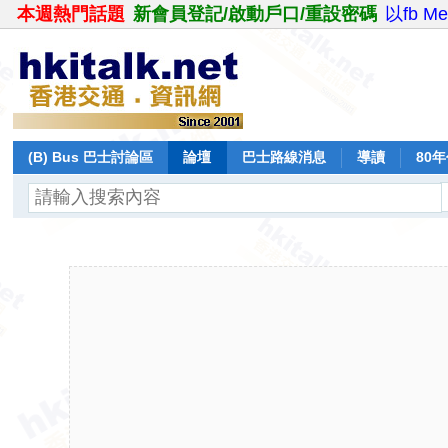
本週熱門話題
新會員登記/啟動戶口/重設密碼
以fb M
(B) Bus 巴士討論區
論壇
巴士路線消息
導讀
80
飛行報告
日誌
保留巴士
分享
記錄