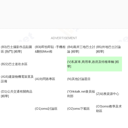
ADVERTISEMENT
(B3)巴士攝影作品貼圖
(B3i)即拍即貼 -手機相
(B4)兩岸三地巴士討
(B5)外地巴士討論
區
[熱門]
[精華]
&翻拍Mon相
論
[精華]
[精華]
(V)私家車,商用車,政府及特種車輛
[精
(B22)巴士迷吹水區
華]
食
(A16)建築物機電裝置及
(A19)問路專區
(N)其他討論題目
設備
(D1)公共交通有關商品
(Y)hkitalk.net會員福
(Z)站務資源中心
[精華]
利部
(O3)omsi教學及求
(O1)omsi討論區
(O2)omsi下載區
助區