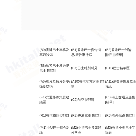
(B0)香港巴士車務及
(B1)香港巴士廣告消
(B2)香港巴士討論
車廂設備
息/廣告車行踪
[熱門]
[精華]
(B6)旅遊巴士及過境
(B7)巴士特別所見
(B11)巴士精華區
巴士
[精華]
(A6)相片及短片分享/
(A10)香港地方討論
[精
(A11)消費著數及飲
攝影技術
華]
資訊
(F1)交通路線集思建
(C3)海上交通及船隻
(C2)航空
[精華]
議區
[精華]
(R1)香港鐵路
[精華]
(R2)香港電車
[精華]
(R3)港外鐵路
[精華]
(M1)小型巴士綜合討
(M2)小型巴士多媒體
(M3)香港小型巴士字
論
分享區
軌表