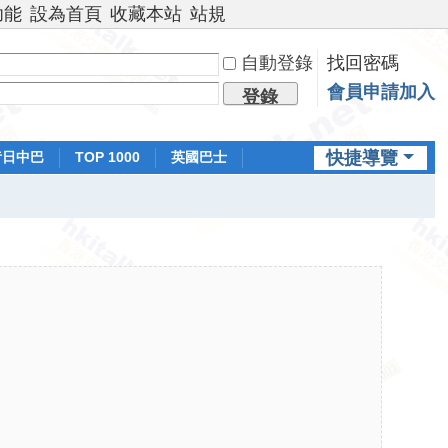
功能
設為首頁
收藏本站
站規
自動登錄
找回密碼
會員申請加入
登錄
快捷導覽
昔日中巴
TOP 1000
英國巴士
排行榜
日本鐵路