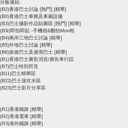
分板連結:
(B2)香港巴士討論
[熱門]
[精華]
(B0)香港巴士車務及車廂設備
(B3)巴士攝影作品貼圖區
[熱門]
[精華]
(B3i)即拍即貼 -手機相&翻拍Mon相
(B4)兩岸三地巴士討論
[精華]
(B5)外地巴士討論
[精華]
(B6)旅遊巴士及過境巴士
[精華]
(B1)香港巴士廣告消息/廣告車行踪
(B7)巴士特別所見
(B11)巴士精華區
(B22)巴士迷吹水區
(B23)巴士影片分享區
(R1)香港鐵路
[精華]
(R2)香港電車
[精華]
(R3)港外鐵路
[精華]