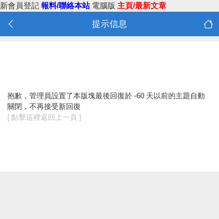
新會員登記
報料/聯絡本站
電腦版
主頁/最新文章
提示信息
抱歉，管理員設置了本版塊最後回復於 -60 天以前的主題自動
關閉，不再接受新回復
[ 點擊這裡返回上一頁 ]