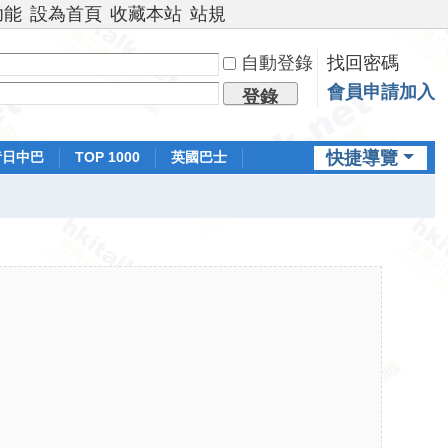
功能
設為首頁
收藏本站
站規
自動登錄
找回密碼
會員申請加入
登錄
快捷導覽
昔日中巴
TOP 1000
英國巴士
排行榜
日本鐵路