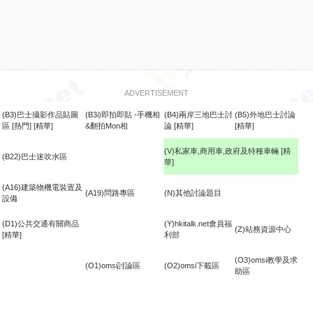
ADVERTISEMENT
(B3)巴士攝影作品貼圖
(B3i)即拍即貼 -手機相
(B4)兩岸三地巴士討
(B5)外地巴士討論
區
[熱門]
[精華]
&翻拍Mon相
論
[精華]
[精華]
(V)私家車,商用車,政府及特種車輛
[精
(B22)巴士迷吹水區
華]
食
(A16)建築物機電裝置及
(A19)問路專區
(N)其他討論題目
設備
(D1)公共交通有關商品
(Y)hkitalk.net會員福
(Z)站務資源中心
[精華]
利部
(O3)omsi教學及求
(O1)omsi討論區
(O2)omsi下載區
助區