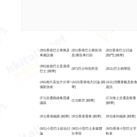
(B0)香港巴士車務及
(B1)香港巴士廣告消
(B2)香港巴士討論
車廂設備
息/廣告車行踪
[熱門]
[精華]
(B6)旅遊巴士及過境
(B7)巴士特別所見
(B11)巴士精華區
巴士
[精華]
(A6)相片及短片分享/
(A10)香港地方討論
[精
(A11)消費著數及飲
攝影技術
華]
資訊
(F1)交通路線集思建
(C3)海上交通及船隻
(C2)航空
[精華]
議區
[精華]
(R1)香港鐵路
[精華]
(R2)香港電車
[精華]
(R3)港外鐵路
[精華]
(M1)小型巴士綜合討
(M2)小型巴士多媒體
(M3)香港小型巴士字
論
分享區
軌表