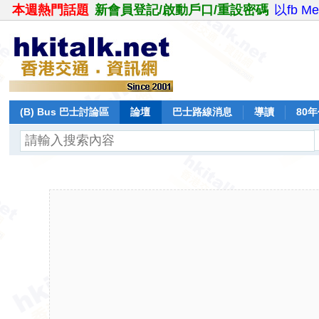
本週熱門話題
新會員登記/啟動戶口/重設密碼
以fb M
(B) Bus 巴士討論區
論壇
巴士路線消息
導讀
80
飛行報告
日誌
保留巴士
分享
記錄