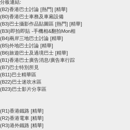
分板連結:
(B2)香港巴士討論
[熱門]
[精華]
(B0)香港巴士車務及車廂設備
(B3)巴士攝影作品貼圖區
[熱門]
[精華]
(B3i)即拍即貼 -手機相&翻拍Mon相
(B4)兩岸三地巴士討論
[精華]
(B5)外地巴士討論
[精華]
(B6)旅遊巴士及過境巴士
[精華]
(B1)香港巴士廣告消息/廣告車行踪
(B7)巴士特別所見
(B11)巴士精華區
(B22)巴士迷吹水區
(B23)巴士影片分享區
(R1)香港鐵路
[精華]
(R2)香港電車
[精華]
(R3)港外鐵路
[精華]