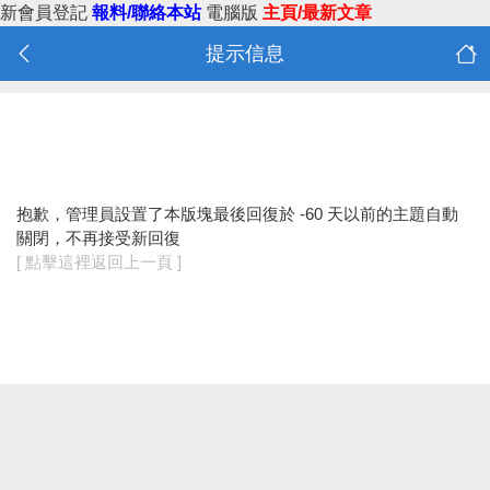
新會員登記
報料/聯絡本站
電腦版
主頁/最新文章
提示信息
抱歉，管理員設置了本版塊最後回復於 -60 天以前的主題自動
關閉，不再接受新回復
[ 點擊這裡返回上一頁 ]