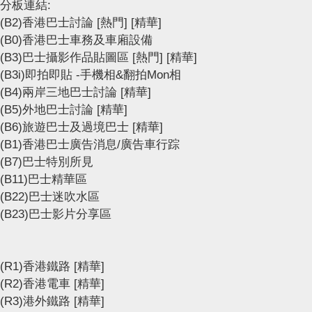
分板連結:
(B2)香港巴士討論
[熱門]
[精華]
(B0)香港巴士車務及車廂設備
(B3)巴士攝影作品貼圖區
[熱門]
[精華]
(B3i)即拍即貼 -手機相&翻拍Mon相
(B4)兩岸三地巴士討論
[精華]
(B5)外地巴士討論
[精華]
(B6)旅遊巴士及過境巴士
[精華]
(B1)香港巴士廣告消息/廣告車行踪
(B7)巴士特別所見
(B11)巴士精華區
(B22)巴士迷吹水區
(B23)巴士影片分享區
(R1)香港鐵路
[精華]
(R2)香港電車
[精華]
(R3)港外鐵路
[精華]