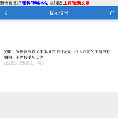
新會員登記
報料/聯絡本站
電腦版
主頁/最新文章
提示信息
抱歉，管理員設置了本版塊最後回復於 -60 天以前的主題自動
關閉，不再接受新回復
[ 點擊這裡返回上一頁 ]