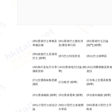
(B0)香港巴士車務及
(B1)香港巴士廣告消
(B2)香港巴士討論
車廂設備
息/廣告車行踪
[熱門]
[精華]
(B6)旅遊巴士及過境
(B7)巴士特別所見
(B11)巴士精華區
巴士
[精華]
(A6)相片及短片分享/
(A10)香港地方討論
[精
(A11)消費著數及飲
攝影技術
華]
資訊
(F1)交通路線集思建
(C3)海上交通及船隻
(C2)航空
[精華]
議區
[精華]
(R1)香港鐵路
[精華]
(R2)香港電車
[精華]
(R3)港外鐵路
[精華]
(M1)小型巴士綜合討
(M2)小型巴士多媒體
(M3)香港小型巴士字
論
分享區
軌表