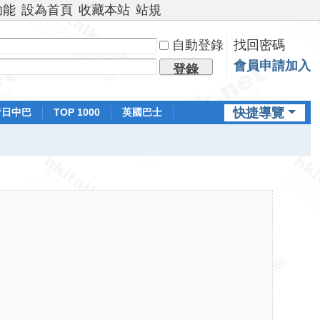
功能
設為首頁
收藏本站
站規
自動登錄
找回密碼
會員申請加入
登錄
快捷導覽
昔日中巴
TOP 1000
英國巴士
排行榜
日本鐵路