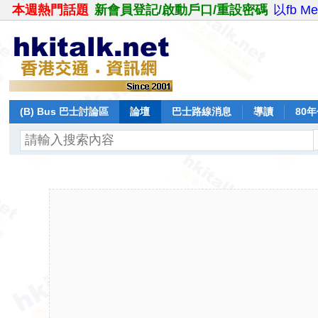
本週熱門話題
新會員登記/啟動戶口/重設密碼
以fb M
(B) Bus 巴士討論區
論壇
巴士路線消息
導讀
80
飛行報告
日誌
保留巴士
分享
記錄