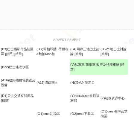
ADVERTISEMENT
(B3)巴士攝影作品貼圖
(B3i)即拍即貼 -手機相
(B4)兩岸三地巴士討
(B5)外地巴士討論
區
[熱門]
[精華]
&翻拍Mon相
論
[精華]
[精華]
(V)私家車,商用車,政府及特種車輛
[精
(B22)巴士迷吹水區
華]
食
(A16)建築物機電裝置及
(A19)問路專區
(N)其他討論題目
設備
(D1)公共交通有關商品
(Y)hkitalk.net會員福
(Z)站務資源中心
[精華]
利部
(O3)omsi教學及求
(O1)omsi討論區
(O2)omsi下載區
助區