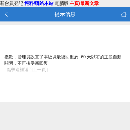
新會員登記
報料/聯絡本站
電腦版
主頁/最新文章
提示信息
抱歉，管理員設置了本版塊最後回復於 -60 天以前的主題自動
關閉，不再接受新回復
[ 點擊這裡返回上一頁 ]