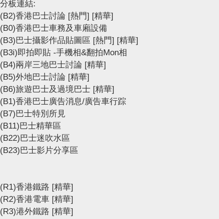
分板連結:
(B2)香港巴士討論
[熱門]
[精華]
(B0)香港巴士車務及車廂設備
(B3)巴士攝影作品貼圖區
[熱門]
[精華]
(B3i)即拍即貼 -手機相&翻拍Mon相
(B4)兩岸三地巴士討論
[精華]
(B5)外地巴士討論
[精華]
(B6)旅遊巴士及過境巴士
[精華]
(B1)香港巴士廣告消息/廣告車行踪
(B7)巴士特別所見
(B11)巴士精華區
(B22)巴士迷吹水區
(B23)巴士影片分享區
(R1)香港鐵路
[精華]
(R2)香港電車
[精華]
(R3)港外鐵路
[精華]